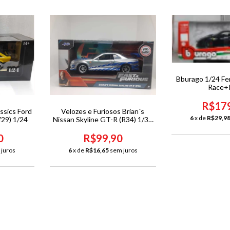
Bburago 1/24 Fer
Race+
R$17
ssics Ford
Velozes e Furiosos Brian´s
6
x de
R$29,9
f29) 1/24
Nissan Skyline GT-R (R34) 1/32
Jada
0
R$99,90
 juros
6
x de
R$16,65
sem juros