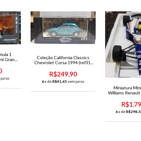
mula 1
Coleção California Classics
mi Grand
Chevrolet Corsa 1994 (ref31)
ri #81 com
1/24
0
R$249,90
 juros
6
x de
R$41,65
sem juros
Miniatura Min
Williams Renaul
Senna GP San 
1/1
R$1.7
6
x de
R$298,3