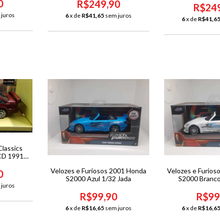
0
R$249,90
R$24
 juros
6
x de
R$41,65
sem juros
6
x de
R$41,6
Classics
CD 1991
-
Velozes e Furiosos 2001 Honda
Velozes e Furios
0
S2000 Azul 1/32 Jada
S2000 Branco
 juros
R$99,90
R$99
6
x de
R$16,65
sem juros
6
x de
R$16,6