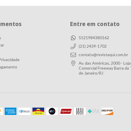
amentos
Entre em contato
s
5521984380162
ar
(21) 2439-1702
contato@revistaqui.com.br
Privacidade
Av. das Américas, 2000 - Loja
agamento
Comercial Freeway Barra da T
de Janeiro/RJ