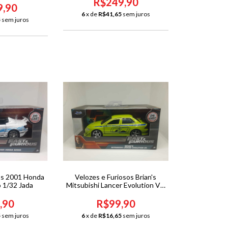
R$249,90
9,90
6
x de
R$41,65
sem juros
5
sem juros
os 2001 Honda
Velozes e Furiosos Brian's
 1/32 Jada
Mitsubishi Lancer Evolution VII
1/32 Jada
,90
R$99,90
5
sem juros
6
x de
R$16,65
sem juros