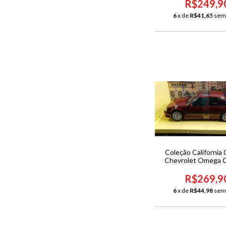
R$249,9
6
x de
R$41,65
sem
Coleção California 
Chevrolet Omega 
(ref17) 1/24 
R$269,9
6
x de
R$44,98
sem