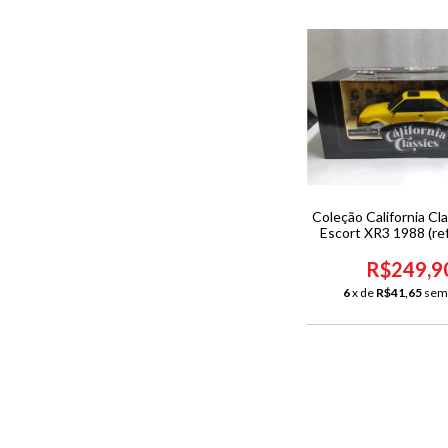
Coleção California Cla
Escort XR3 1988 (re
R$249,9
6
x de
R$41,65
sem