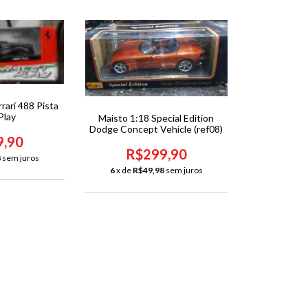
rari 488 Pista
Play
Maisto 1:18 Special Edition
Dodge Concept Vehicle (ref08)
9,90
R$299,90
8
sem juros
6
x de
R$49,98
sem juros