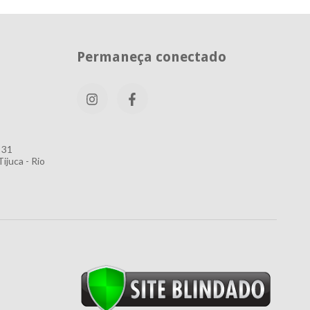
Permaneça conectado
 31
ijuca - Rio