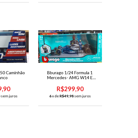
1/50 Caminhão
Bburago 1/24 Formula 1
anco
Mercedes- AMG W14 E
Performance #44 Lewis
Hamilton com piloto
9,90
R$299,90
8
sem juros
6
x de
R$49,98
sem juros