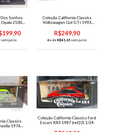
s Dos Sonhos
Coleção California Classics
 Opala 2500
Volkswagen Gol GTI 1993
9
(ref28) 1/24
$199,90
R$249,90
2
sem juros
6
x de
R$41,65
sem juros
Coleção California Classics Ford
nia Classics
Escort XR3 1987 (ref22) 1/24
asilia 1976
 1/24