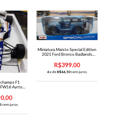
Miniatura Maisto Special Edition
2021 Ford Bronco Badlands
1/18
R$399,00
6
x de
R$66,50
sem juros
ichamps F1
t FW16 Ayrton
Marino 1994
8
90,00
3
sem juros