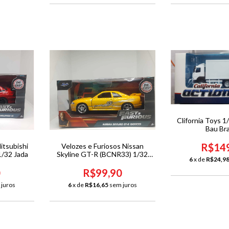
Clifornia Toys 
Bau Br
R$14
itsubishi
Velozes e Furiosos Nissan
1/32 Jada
Skyline GT-R (BCNR33) 1/32
6
x de
R$24,9
Jada
0
R$99,90
 juros
6
x de
R$16,65
sem juros