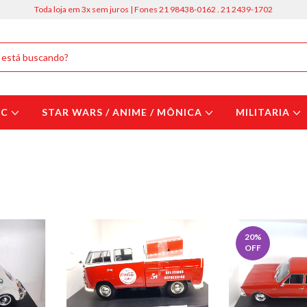
Toda loja em 3x sem juros | Fones 21 98438-0162 . 21 2439-1702
DC
STAR WARS / ANIME / MÔNICA
MILITARIA
20
%
OFF