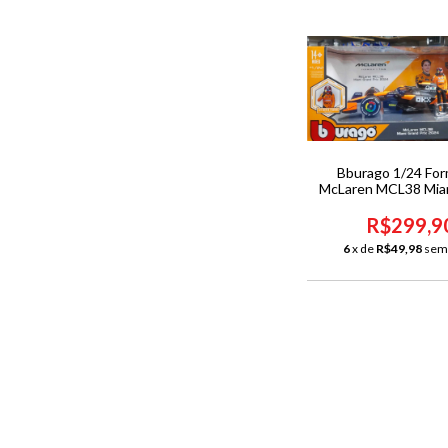
Bburago 1/24 For
McLaren MCL38 Mia
Prix 2024 Oscar Piast
piloto
R$299,9
6
x de
R$49,98
sem