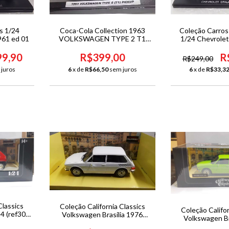
s 1/24
Coca-Cola Collection 1963
Coleção Carro
961 ed 01
VOLKSWAGEN TYPE 2 T1
1/24 Chevrolet
PICKUP 1/24
196
9,90
R$399,00
R
R$249,00
 juros
6
x de
R$66,50
sem juros
6
x de
R$33,3
Classics
Coleção California Classics
Coleção Califor
4 (ref30)
Volkswagen Brasilia 1976
Volkswagen Br
(ref11) 1/24 -
(ref33)