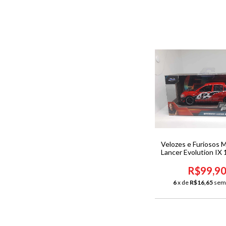
Velozes e Furiosos M
Lancer Evolution IX 
R$99,9
6
x de
R$16,65
sem