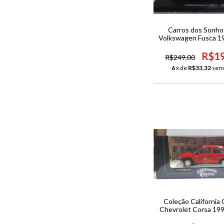
Carros dos Sonho
Volkswagen Fusca 1
R$19
R$249,00
6
x de
R$33,32
sem
Coleção California 
Chevrolet Corsa 199
1/24-