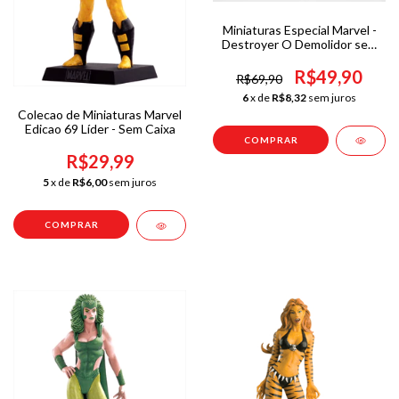
Miniaturas Especial Marvel -
Destroyer O Demolidor sem
fasciculo/sem caixa
R$49,90
R$69,90
6
x de
R$8,32
sem juros
Colecao de Miniaturas Marvel
Edicao 69 Líder - Sem Caixa
R$29,99
5
x de
R$6,00
sem juros