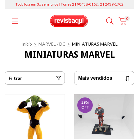
Toda loja em 3x sem juros | Fones 21 98438-0162 . 21 2439-1702
0
Início
>
MARVEL / DC
>
MINIATURAS MARVEL
MINIATURAS MARVEL
Filtrar
29
%
OFF