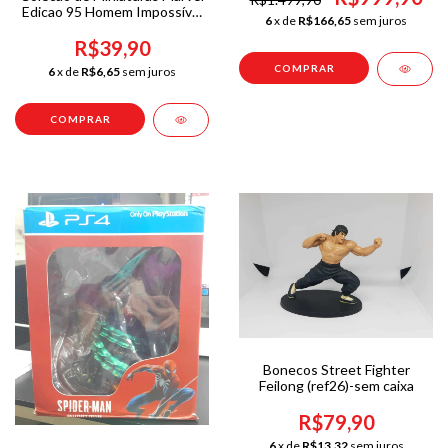
Edicao 95 Homem Impossível
6
x de
R$166,65
sem juros
- Sem Caixa
R$39,90
6
x de
R$6,65
sem juros
Bonecos Street Fighter
Feilong (ref26)-sem caixa
R$79,90
6
x de
R$13,32
sem juros