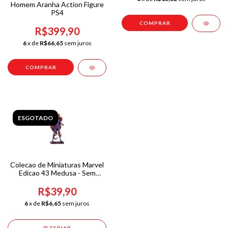
Homem Aranha Action Figure
PS4
R$399,90
6
x de
R$66,65
sem juros
ESGOTADO
Colecao de Miniaturas Marvel
Edicao 43 Medusa - Sem
Caixa
R$39,90
6
x de
R$6,65
sem juros