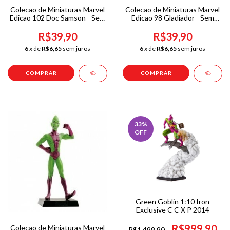
Colecao de Miniaturas Marvel
Colecao de Miniaturas Marvel
Edicao 102 Doc Samson - Sem
Edicao 98 Gladiador - Sem
Caixa
Caixa
R$39,90
R$39,90
6
x de
R$6,65
sem juros
6
x de
R$6,65
sem juros
33
%
OFF
Green Goblin 1:10 Iron
Exclusive C C X P 2014
R$999,90
Colecao de Miniaturas Marvel
R$1.499,90