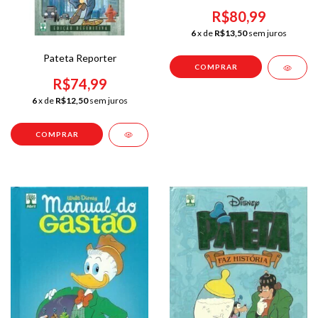
R$80,99
6
x de
R$13,50
sem juros
Pateta Reporter
R$74,99
6
x de
R$12,50
sem juros