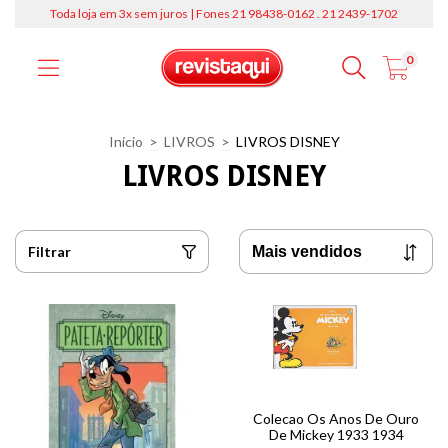
Toda loja em 3x sem juros | Fones 21 98438-0162 . 21 2439-1702
0
Início
>
LIVROS
>
LIVROS DISNEY
LIVROS DISNEY
Filtrar
Colecao Os Anos De Ouro
De Mickey 1933 1934