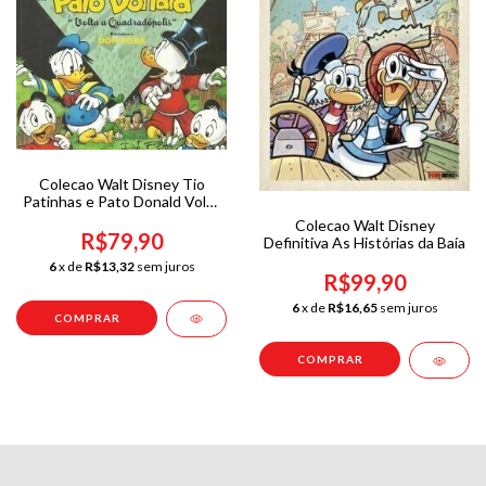
Colecao Walt Disney Tio
Patinhas e Pato Donald Volta
de Quadradópolis
Colecao Walt Disney
R$79,90
Definitiva As Histórias da Baía
6
x de
R$13,32
sem juros
R$99,90
6
x de
R$16,65
sem juros