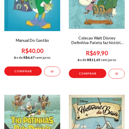
Colecao Walt Disney
Manual Do Gastão
Definitiva Pateta faz história
DR. Frankenstein
R$40,00
R$69,90
6
x de
R$6,67
sem juros
6
x de
R$11,65
sem juros