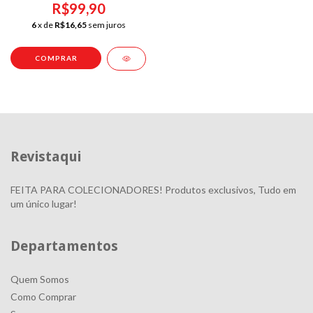
1/43
R$99,90
6
x de
R$16,65
sem juros
Revistaqui
FEITA PARA COLECIONADORES! Produtos exclusivos, Tudo em
um único lugar!
Departamentos
Quem Somos
Como Comprar