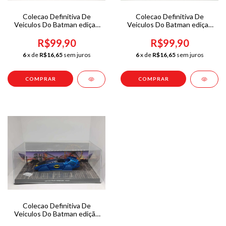
Colecao Definitiva De
Colecao Definitiva De
Veiculos Do Batman ediçao
Veiculos Do Batman ediçao
04 Batman Forever Movie
05 Detective Comics 400
1/43
1/43
R$99,90
R$99,90
6
x de
R$16,65
sem juros
6
x de
R$16,65
sem juros
Colecao Definitiva De
Veiculos Do Batman edição
14 Detective Comics # 601