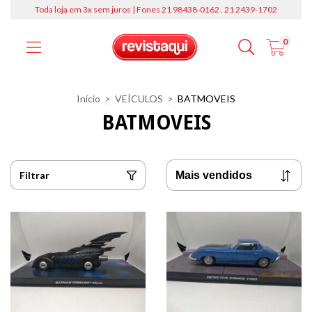
Toda loja em 3x sem juros | Fones 21 98438-0162 . 21 2439-1702
0
Início
>
VEÍCULOS
>
BATMOVEIS
BATMOVEIS
Filtrar