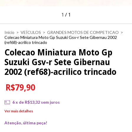
1
/
1
Início
>
VEÍCULOS
>
GRANDES MOTOS DE COMPETICAO
>
Colecao Miniatura Moto Gp Suzuki Gsv-r Sete Gibernau 2002
(ref68)-acrilico trincado
Colecao Miniatura Moto Gp
Suzuki Gsv-r Sete Gibernau
2002 (ref68)-acrilico trincado
R$79,90
6
x de
R$13,32
sem juros
Ver mais detalhes
Atenção, última peça!