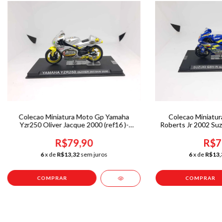
Colecao Miniatura Moto Gp Yamaha
Colecao Miniatu
Yzr250 Oliver Jacque 2000 (ref16 )-
Roberts Jr 2002 Suz
acrilico trincado
acrilico
R$79,90
R$7
6
x de
R$13,32
sem juros
6
x de
R$13,