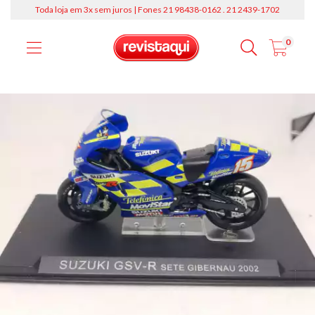
Toda loja em 3x sem juros | Fones 21 98438-0162 . 21 2439-1702
0