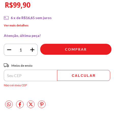
R$99,90
6
x de
R$16,65
sem juros
Ver mais detalhes
Atenção, última peça!
Entregas para o CEP:
ALTERAR CEP
Meios de envio
CALCULAR
Não sei meu CEP