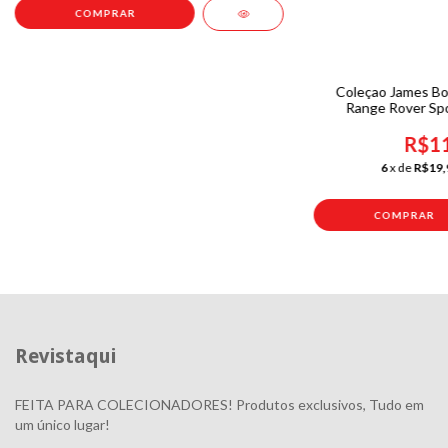
Coleçao James Bo
Range Rover Spo
R$11
6
x de
R$19,
Revistaqui
FEITA PARA COLECIONADORES! Produtos exclusivos, Tudo em
um único lugar!