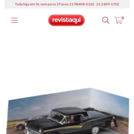
Toda loja em 3x sem juros | Fones 21 98438-0162 . 21 2439-1702
0