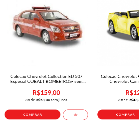
Colecao Chevrolet Collection ED 507
Colecao Chevrolet C
Especial COBALT BOMBEIROS- sem
Chevrolet Cama
caixa
R$159,00
R$12
3
x de
R$53,00
sem juros
3
x de
R$43,