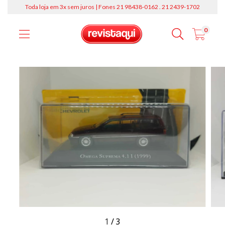
Toda loja em 3x sem juros | Fones 21 98438-0162 . 21 2439-1702
0
1
/
3