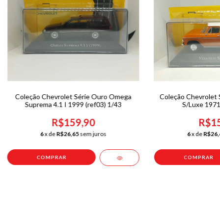
Coleção Chevrolet Série Ouro Omega
Coleção Chevrolet 
Suprema 4.1 I 1999 (ref03) 1/43
S/Luxe 1971 
R$159,90
R$15
6
x de
R$26,65
sem juros
6
x de
R$26,