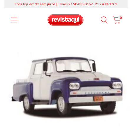
Toda loja em 3x sem juros | Fones 21 98438-0162 . 21 2439-1702
0