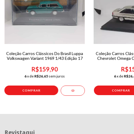
Coleção Carros Clássicos Do Brasil Luppa
Coleção Carros Cláss
Volkswagen Variant 1969 1/43 Edição 17
Chevrolet Omega C
0
R$159,90
R$15
6
x de
R$26,65
sem juros
6
x de
R$26,
Revistaqui