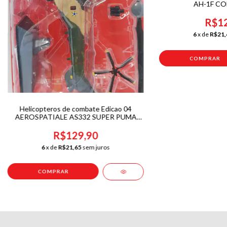
AH-1F CO
R$12
6
x de
R$21,
Helicopteros de combate Edicao 04
AEROSPATIALE AS332 SUPER PUMA
BRASIL-sem fasciculo
R$129,90
6
x de
R$21,65
sem juros