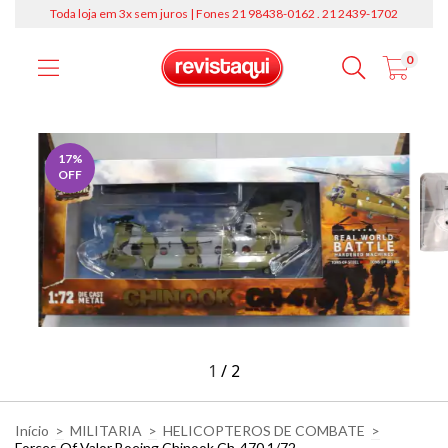
Toda loja em 3x sem juros | Fones 21 98438-0162 . 21 2439-1702
0
17
%
OFF
1
/
2
Início
>
MILITARIA
>
HELICOPTEROS DE COMBATE
>
Forces Of Valor Boeing Chinook Ch-470 1/72