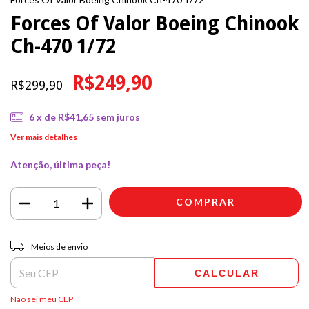
Forces Of Valor Boeing Chinook
Ch-470 1/72
R$249,90
R$299,90
6
x de
R$41,65
sem juros
Ver mais detalhes
Atenção, última peça!
Entregas para o CEP:
ALTERAR CEP
Meios de envio
CALCULAR
Não sei meu CEP