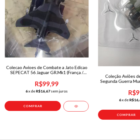
Colecao Avioes de Combate a Jato Edicao
SEPECAT 56 Jaguar GR.Mk1 (França /
Coleção Aviões d
Inglaterra)
Segunda Guerra Mundi
R$99,99
Leo 451 (ref17) 1
6
x de
R$16,67
sem juros
R$9
6
x de
R$16,