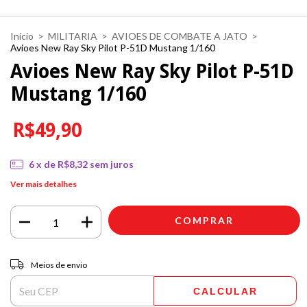
Início
>
MILITARIA
>
AVIOES DE COMBATE A JATO
>
Avioes New Ray Sky Pilot P-51D Mustang 1/160
Avioes New Ray Sky Pilot P-51D
Mustang 1/160
R$49,90
6
x de
R$8,32
sem juros
Ver mais detalhes
Entregas para o CEP:
ALTERAR CEP
Meios de envio
CALCULAR