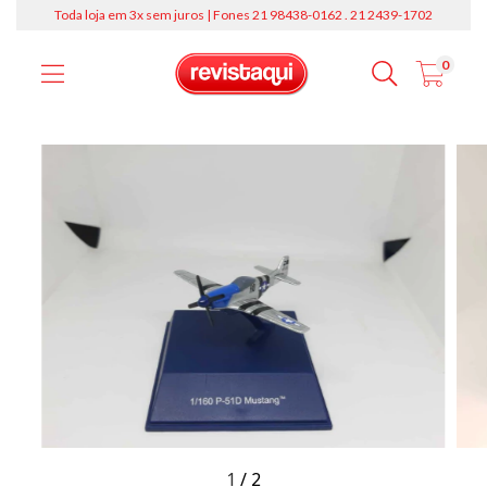
Toda loja em 3x sem juros | Fones 21 98438-0162 . 21 2439-1702
0
1
/
2